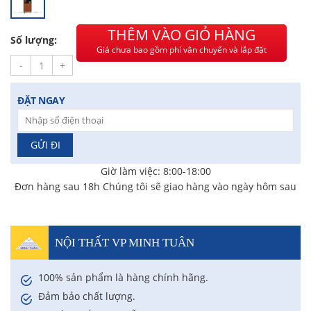
Chị Hiền
-
Ngõ 88 Phố Ngọc Hà đã mua 7 giờ trước
Chị Hồng Anh
-
46 Tăng Bạt Hổ đã mua 2 giờ trước
THÊM VÀO GIỎ HÀNG
Anh Quang
-
51 Ngô Quyền đã mua 4 giờ trước
Số lượng:
Giá chưa bao gồm phí vận chuyển và lắp đặt
Chị Nghi
-
47 Mai Hắc Đế đã mua 5 giờ trước
-
+
ĐẶT NGAY
Giờ làm việc: 8:00-18:00
Đơn hàng sau 18h Chúng tôi sẽ giao hàng vào ngày hôm sau
NỘI THẤT VP MINH TUÂN
100% sản phẩm là hàng chính hãng.
Đảm bảo chất lượng.