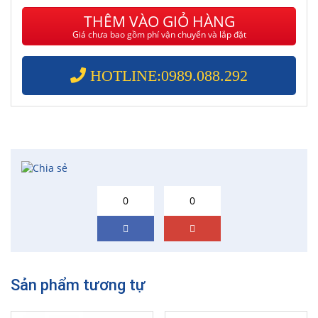
THÊM VÀO GIỎ HÀNG
Giá chưa bao gồm phí vận chuyển và lắp đặt
HOTLINE:0989.088.292
0
0
Sản phẩm tương tự