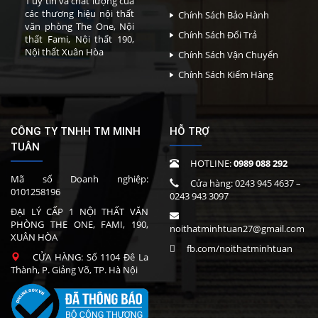
1 uy tín và chất lượng của
các thương hiệu nội thất
Chính Sách Bảo Hành
văn phòng The One, Nội
Chính Sách Đổi Trả
thất Fami, Nội thất 190,
Nội thất Xuân Hòa
Chính Sách Vận Chuyển
Chính Sách Kiểm Hàng
CÔNG TY TNHH TM MINH
HỖ TRỢ
TUÂN
HOTLINE:
0989 088 292
Mã số Doanh nghiệp:
Cửa hàng:
0243 945 4637
–
0101258196
0243 943 3097
ĐẠI LÝ CẤP 1 NỘI THẤT VĂN
PHÒNG THE ONE, FAMI, 190,
noithatminhtuan27@gmail.com
XUÂN HÒA
fb.com/noithatminhtuan
CỬA HÀNG: Số 1104 Đê La
Thành, P. Giảng Võ, TP. Hà Nội