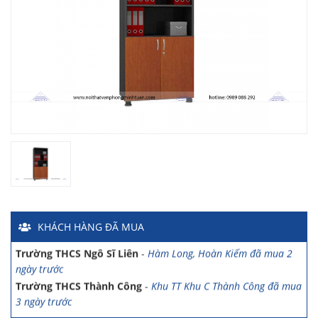
Chị Hiền
-
Ngõ 88 Phố Ngọc Hà đã mua 7 giờ trước
Chị Hồng Anh
-
46 Tăng Bạt Hổ đã mua 2 giờ trước
Anh Quang
-
51 Ngô Quyền đã mua 4 giờ trước
Chị Nghi
-
47 Mai Hắc Đế đã mua 5 giờ trước
Anh Thảo
-
Yên Viên - Đông Anh đã mua 2 ngày trước
Chị Ánh
-
Số 9 Ngô Quyền đã mua 4 ngày trước
Chị Mai
-
Khu biệt thự Vincom Đường Hoa Lan đã mua 2 giờ
trước
Anh Sơn
-
15 An Dương đã mua 1 ngày trước
Anh Nam
-
33 Đại Cổ Việt đã mua 15 giờ trước
KHÁCH HÀNG
ĐÃ MUA
Anh Hùng
-
26 Hàng Bài đã mua 1 ngày trước
Trường THCS Ngô Sĩ Liên
-
Hàm Long, Hoàn Kiếm đã mua 2
ngày trước
Trường THCS Thành Công
-
Khu TT Khu C Thành Công đã mua
3 ngày trước
Anh Long
-
278 Thụy Khuê đã mua 4 ngày trước