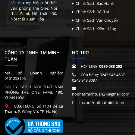
các thương hiệu nội thất
Chính Sách Bảo Hành
văn phòng The One, Nội
Chính Sách Đổi Trả
thất Fami, Nội thất 190,
Nội thất Xuân Hòa
Chính Sách Vận Chuyển
Chính Sách Kiểm Hàng
CÔNG TY TNHH TM MINH
HỖ TRỢ
TUÂN
HOTLINE:
0989 088 292
Mã số Doanh nghiệp:
Cửa hàng:
0243 945 4637
–
0101258196
0243 943 3097
ĐẠI LÝ CẤP 1 NỘI THẤT VĂN
PHÒNG THE ONE, FAMI, 190,
noithatminhtuan27@gmail.com
XUÂN HÒA
fb.com/noithatminhtuan
CỬA HÀNG: Số 1104 Đê La
Thành, P. Giảng Võ, TP. Hà Nội