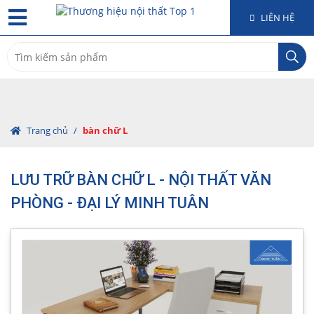
LIÊN HỆ
Search
for:
Trang chủ
/
bàn chữ L
LƯU TRỮ BÀN CHỮ L - NỘI THẤT VĂN
PHÒNG - ĐẠI LÝ MINH TUÂN