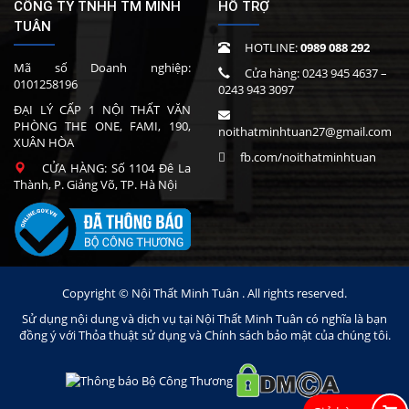
CÔNG TY TNHH TM MINH
HỖ TRỢ
TUÂN
HOTLINE:
0989 088 292
Mã số Doanh nghiệp:
Cửa hàng:
0243 945 4637
–
0101258196
0243 943 3097
ĐẠI LÝ CẤP 1 NỘI THẤT VĂN
PHÒNG THE ONE, FAMI, 190,
noithatminhtuan27@gmail.com
XUÂN HÒA
fb.com/noithatminhtuan
CỬA HÀNG: Số 1104 Đê La
Thành, P. Giảng Võ, TP. Hà Nội
Copyright © Nội Thất Minh Tuân . All rights reserved.
Sử dụng nội dung và dịch vụ tại Nội Thất Minh Tuân có nghĩa là bạn
đồng ý với Thỏa thuật sử dụng và Chính sách bảo mật của chúng tôi.