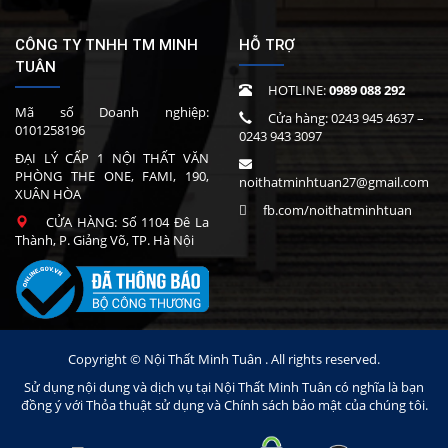
CÔNG TY TNHH TM MINH
HỖ TRỢ
TUÂN
HOTLINE:
0989 088 292
Mã số Doanh nghiệp:
Cửa hàng:
0243 945 4637
–
0101258196
0243 943 3097
ĐẠI LÝ CẤP 1 NỘI THẤT VĂN
PHÒNG THE ONE, FAMI, 190,
noithatminhtuan27@gmail.com
XUÂN HÒA
fb.com/noithatminhtuan
CỬA HÀNG: Số 1104 Đê La
Thành, P. Giảng Võ, TP. Hà Nội
Copyright © Nội Thất Minh Tuân . All rights reserved.
Sử dụng nội dung và dịch vụ tại Nội Thất Minh Tuân có nghĩa là bạn
đồng ý với Thỏa thuật sử dụng và Chính sách bảo mật của chúng tôi.