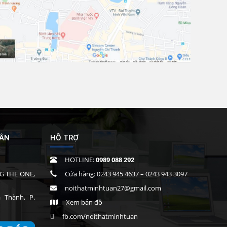
UÂN
HỖ TRỢ
HOTLINE:
0989 088 292
G THE ONE,
Cửa hàng:
0243 945 4637
–
0243 943 3097
noithatminhtuan27@gmail.com
Thành, P.
Xem bản đồ
fb.com/noithatminhtuan