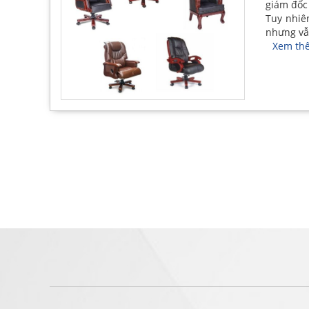
giám đốc
Tuy nhiê
nhưng vẫ
Xem th