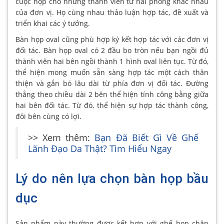
cuộc họp cho những thành viên từ hai phòng khác nhau
của đơn vị. Họ cùng nhau thảo luận hợp tác, đề xuất và
triển khai các ý tưởng.
Bàn họp oval cũng phù hợp ký kết hợp tác với các đơn vị
đối tác. Bàn họp oval có 2 đầu bo tròn nếu bạn ngồi đủ
thành viên hai bên ngồi thành 1 hình oval liên tục. Từ đó,
thể hiện mong muốn sẵn sàng hợp tác một cách thân
thiện và gắn bó lâu dài từ phía đơn vị đối tác. Đường
thẳng theo chiều dài 2 bên thể hiện tính công bằng giữa
hai bên đối tác. Từ đó, thể hiện sự hợp tác thành công,
đôi bên cùng có lợi.
>> Xem thêm:
Bạn Đã Biết Gì Về Ghế
Lãnh Đạo Da Thật? Tìm Hiểu Ngay
Lý do nên lựa chọn bàn họp bầu
dục
Sản phẩm này thường được kết hợp với ghế họp chân