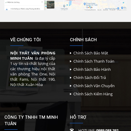
VỀ CHÚNG TÔI
CHÍNH SÁCH
NỘI THẤT VĂN PHÒNG
Chính Sách Bảo Mật
MINH TUÂN
là đại lý cấp
Chính Sách Thanh Toán
1 uy tín và chất lượng của
các thương hiệu nội thất
Chính Sách Bảo Hành
văn phòng The One, Nội
Chính Sách Đổi Trả
thất Fami, Nội thất 190,
Nội thất Xuân Hòa
Chính Sách Vận Chuyển
Chính Sách Kiểm Hàng
CÔNG TY TNHH TM MINH
HỖ TRỢ
TUÂN
HOTLINE:
0989 088 292