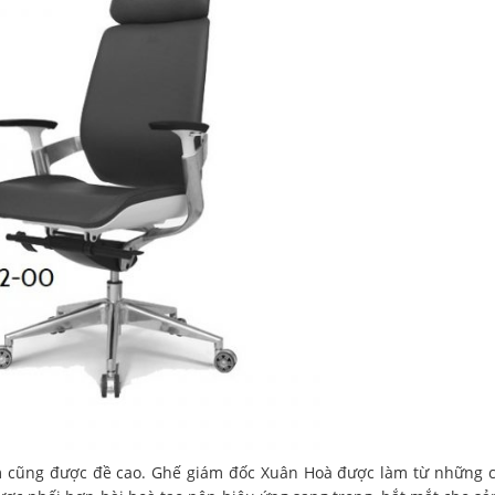
ẩm cũng được đề cao. Ghế giám đốc Xuân Hoà được làm từ những c