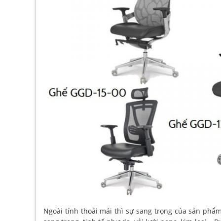
Ngoài tính thoải mái thì sự sang trọng của sản ph