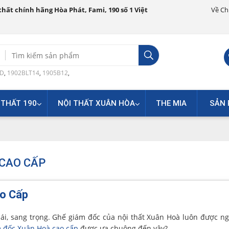
hất chính hãng Hòa Phát, Fami, 190 số 1 Việt
Về Ch
Search
for:
0D
,
1902BLT14
,
1905B12
,
 THẤT 190
NỘI THẤT XUÂN HÒA
THE MIA
SẢN 
 CAO CẤP
ao Cấp
ái, sang trọng. Ghế giám đốc của nội thất Xuân Hoà luôn được ng
 đốc Xuân Hoà cao cấp
được ưa chuộng đến vậy?