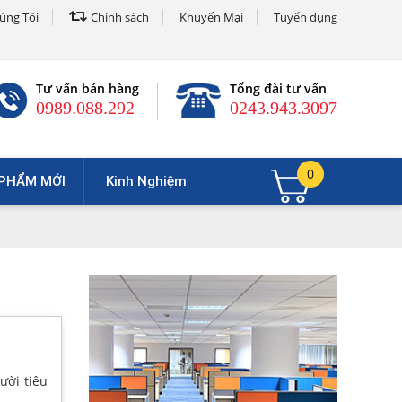
úng Tôi
Chính sách
Khuyến Mại
Tuyển dụng
Tư vấn bán hàng
Tổng đài tư vấn
0989.088.292
0243.943.3097
0
PHẨM MỚI
Kinh Nghiệm
ười tiêu