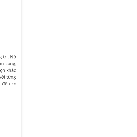
 trí. Nó
hư cong,
họn khác
với từng
… đều có