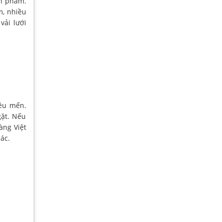
ản phẩm.
m, nhiều
vải lưới
yêu mến.
gặt. Nếu
àng Việt
ác.