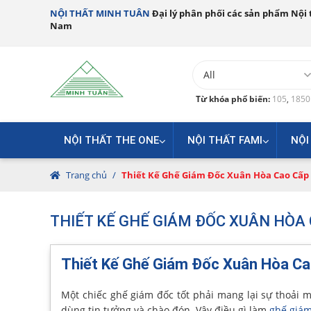
NỘI THẤT MINH TUÂN
Đại lý phân phối các sản phẩm Nội t
Nam
Từ khóa phổ biến:
105
,
185
NỘI THẤT THE ONE
NỘI THẤT FAMI
NỘI
Trang chủ
/
Thiết Kế Ghế Giám Đốc Xuân Hòa Cao Cấp
THIẾT KẾ GHẾ GIÁM ĐỐC XUÂN HÒA
Thiết Kế Ghế Giám Đốc Xuân Hòa C
Một chiếc ghế giám đốc tốt phải mang lại sự thoải m
dùng tin tưởng và chào đón. Vậy điều gì làm
ghế giám