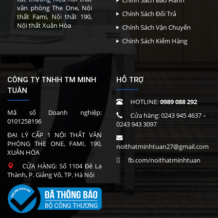
Chính Sách Bảo Hành
văn phòng The One, Nội
Chính Sách Đổi Trả
thất Fami, Nội thất 190,
Nội thất Xuân Hòa
Chính Sách Vận Chuyển
Chính Sách Kiểm Hàng
CÔNG TY TNHH TM MINH
HỖ TRỢ
TUÂN
HOTLINE:
0989 088 292
Mã số Doanh nghiệp:
Cửa hàng:
0243 945 4637
–
0101258196
0243 943 3097
ĐẠI LÝ CẤP 1 NỘI THẤT VĂN
PHÒNG THE ONE, FAMI, 190,
noithatminhtuan27@gmail.com
XUÂN HÒA
fb.com/noithatminhtuan
CỬA HÀNG: Số 1104 Đê La
Thành, P. Giảng Võ, TP. Hà Nội