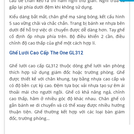
cấu để chân kéo ra thì nằm nghỉ thư giãn. Nghỉ trưa và
gấp lại phía dưới đệm khi không sử dụng.
Kiểu dáng bắt mắt, chân ghế mạ sáng bóng, kết cấu hình
5 sao vững chãi và chắc chắn. Trang bị bánh xe nhựa bên
dưới để hỗ trợ việc di chuyển được dễ dàng hơn. Tay ghế
cố định ốp nhựa phía trên. Bộ điều khiển 2 cần, điều
chỉnh độ cao thấp của ghế một cách hợp lí.
Ghế Lưới Cao Cấp The One GL312
Ghế lưới cao cấp GL312 thuộc dòng ghế lưới văn phòng
thích hợp sử dụng giám đốc hoặc trường phòng. Ghế
được thiết kế với chân khung, tay bằng nhựa cao cấp và
có độ bền cực kỳ cao. Đệm tựa bọc vải nhựa tạo sự êm ái
thoải mái cho người ngồi. Ghế có khả năng ngả, chỉnh
cao thấp, hãm ở nhiều góc độ khác nhau. Chân ghế có
gắn bánh xe di chuyển và có thể xoay được nhiều hướng
thuận tiện. Ghế thường kết hợp với các loại bàn giám
đốc, trường phòng…