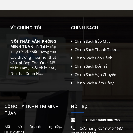
VỀ CHÚNG TÔI
CHÍNH SÁCH
NỘI THẤT VĂN PHÒNG
Chính Sách Bảo Mật
MINH TUÂN
là đại lý cấp
Chính Sách Thanh Toán
1 uy tín và chất lượng của
các thương hiệu nội thất
Chính Sách Bảo Hành
văn phòng The One, Nội
Chính Sách Đổi Trả
thất Fami, Nội thất 190,
Nội thất Xuân Hòa
Chính Sách Vận Chuyển
Chính Sách Kiểm Hàng
CÔNG TY TNHH TM MINH
HỖ TRỢ
TUÂN
HOTLINE:
0989 088 292
Mã số Doanh nghiệp:
Cửa hàng:
0243 945 4637
–
0101258196