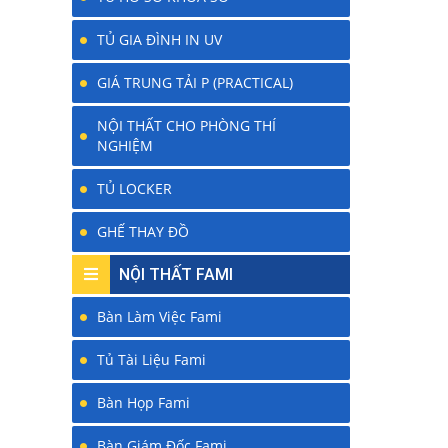
TỦ GIA ĐÌNH IN UV
GIÁ TRUNG TẢI P (PRACTICAL)
NỘI THẤT CHO PHÒNG THÍ
NGHIỆM
TỦ LOCKER
GHẾ THAY ĐỒ
NỘI THẤT FAMI
Bàn Làm Việc Fami
Tủ Tài Liệu Fami
Bàn Họp Fami
Bàn Giám Đốc Fami