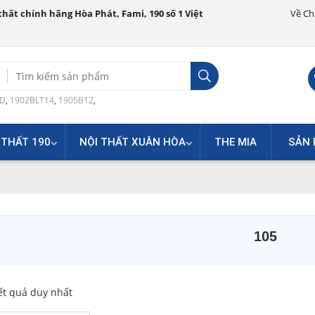
hất chính hãng Hòa Phát, Fami, 190 số 1 Việt
Về Ch
Search
for:
0D
,
1902BLT14
,
1905B12
,
 THẤT 190
NỘI THẤT XUÂN HÒA
THE MIA
SẢN 
105
ết quả duy nhất