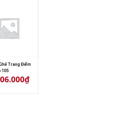
Ghế Trang Điểm
 105
306.000
₫