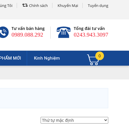
úng Tôi
Chính sách
Khuyến Mại
Tuyển dụng
Tư vấn bán hàng
Tổng đài tư vấn
0989.088.292
0243.943.3097
0
PHẨM MỚI
Kinh Nghiệm