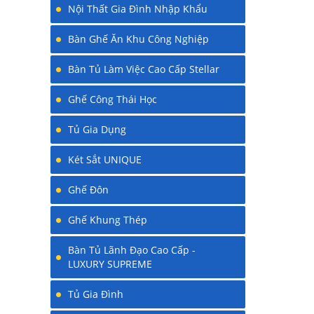
Nội Thất Gia Đình Nhập Khẩu
Bàn Ghế Ăn Khu Công Nghiệp
Bàn Tủ Làm Việc Cao Cấp Stellar
Ghế Công Thái Học
Tủ Gia Dụng
Két Sắt UNIQUE
Ghế Đôn
Ghế Khung Thép
Bàn Tủ Lãnh Đạo Cao Cấp -
LUXURY SUPREME
Tủ Gia Đình