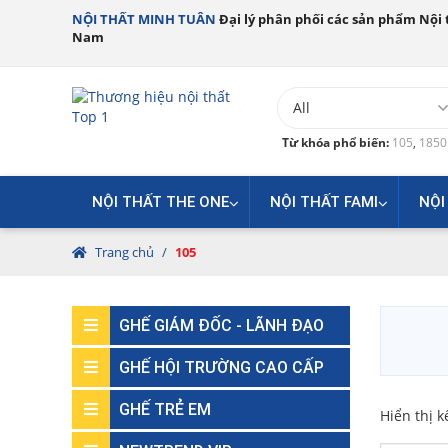
NỘI THẤT MINH TUÂN
Đại lý phân phối các sản phẩm Nội t
Nam
Từ khóa phổ biến:
105
,
185
NỘI THẤT THE ONE
NỘI THẤT FAMI
NỘI
Trang chủ
/
105
GHẾ GIÁM ĐỐC - LÃNH ĐẠO
GHẾ HỘI TRƯỜNG CAO CẤP
GHẾ TRẺ EM
Hiển thị k