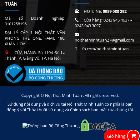
TUÂN
HOTLINE:
0989 088 292
Mã số Doanh nghiệp:
Cửa hàng:
0243 945 4637
–
0101258196
0243 943 3097
ĐẠI LÝ CẤP 1 NỘI THẤT VĂN
PHÒNG THE ONE, FAMI, 190,
noithatminhtuan27@gmail.com
XUÂN HÒA
fb.com/noithatminhtuan
CỬA HÀNG: Số 1104 Đê La
Thành, P. Giảng Võ, TP. Hà Nội
Copyright © Nội Thất Minh Tuân . All rights reserved.
Sử dụng nội dung và dịch vụ tại Nội Thất Minh Tuân có nghĩa là bạn
đồng ý với Thỏa thuật sử dụng và Chính sách bảo mật của chúng tôi.
Giỏ hàng