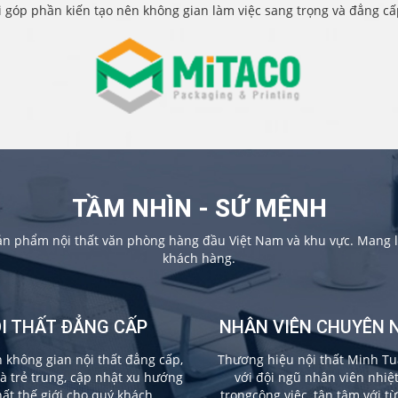
i góp phần kiến tạo nên không gian làm việc sang trọng và đẳng c
TẦM NHÌN - SỨ MỆNH
sản phẩm nội thất văn phòng hàng đầu Việt Nam và khu vực. Mang lạ
khách hàng.
I THẤT ĐẲNG CẤP
NHÂN VIÊN CHUYÊN 
không gian nội thất đẳng cấp,
Thương hiệu nội thất Minh Tu
và trẻ trung, cập nhật xu hướng
với đội ngũ nhân viên nhiệ
hất thế giới cho quý khách.
trongcông việc, tận tâm với t