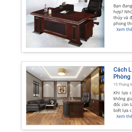
Bạn đang
hợp? Nhữ
thủy và 
phong th
Xem th
Cách L
Phòng
15 Tháng 
Khi lựa 
không gi
đốc còn l
biết lựa 
Xem th