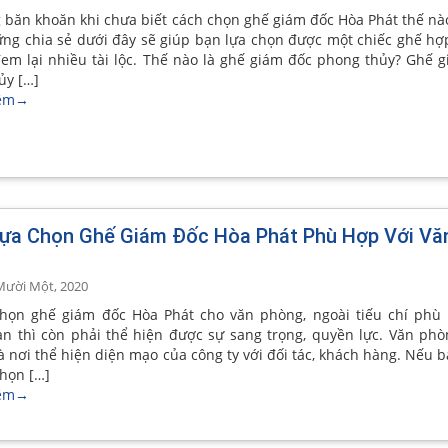
 băn khoăn khi chưa biết cách chọn ghế giám đốc Hòa Phát thế nà
ng chia sẻ dưới đây sẽ giúp bạn lựa chọn được một chiếc ghế h
đem lại nhiều tài lộc. Thế nào là ghế giám đốc phong thủy? Ghế 
ủy […]
êm
→
ựa Chọn Ghế Giám Đốc Hòa Phát Phù Hợp Với Vă
Mười Một, 2020
chọn ghế giám đốc Hòa Phát cho văn phòng, ngoài tiếu chí phù
an thì còn phải thể hiện được sự sang trọng, quyền lực. Văn ph
à nơi thể hiện diện mạo của công ty với đối tác, khách hàng. Nếu 
chọn […]
êm
→