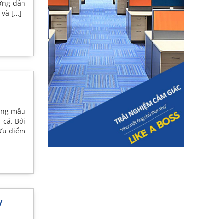
ướng dẫn
 và […]
hững mẫu
 cả. Bởi
 Ưu điểm
y