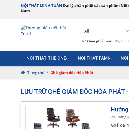
NỘI THẤT MINH TUÂN
Đại lý phân phối các sản phẩm Nội t
Nam
Từ khóa phổ biến:
105
,
185
NỘI THẤT THE ONE
NỘI THẤT FAMI
NỘI
Trang chủ
/
Ghế giám đốc Hòa Phát
LƯU TRỮ GHẾ GIÁM ĐỐC HÒA PHÁT -
Hướng 
20 Tháng 
Ghế da m