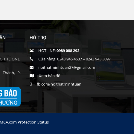
UÂN
HỖ TRỢ
HOTLINE:
0989 088 292
G THE ONE,
Cửa hàng:
0243 945 4637
–
0243 943 3097
noithatminhtuan27@gmail.com
Thành, P.
Xem bản đồ
fb.com/noithatminhtuan