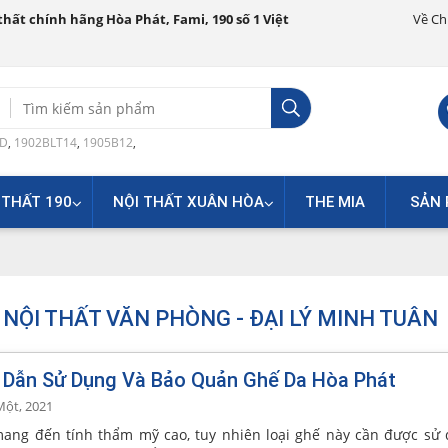
hất chính hãng Hòa Phát, Fami, 190 số 1 Việt
Về Ch
Search
for:
0D
,
1902BLT14
,
1905B12
,
 THẤT 190
NỘI THẤT XUÂN HÒA
THE MIA
SẢN 
 NỘI THẤT VĂN PHÒNG - ĐẠI LÝ MINH TUÂN
Dẫn Sử Dụng Và Bảo Quản Ghế Da Hòa Phát
Một, 2021
ang đến tính thẩm mỹ cao, tuy nhiên loại ghế này cần được sử