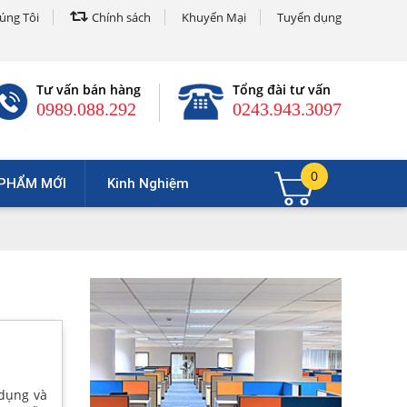
úng Tôi
Chính sách
Khuyến Mại
Tuyển dụng
Tư vấn bán hàng
Tổng đài tư vấn
0989.088.292
0243.943.3097
0
PHẨM MỚI
Kinh Nghiệm
 dụng và