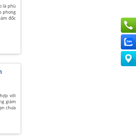
o là phù
ợp phong
giám đốc
n
 hợp với
òng giám
bạn chưa